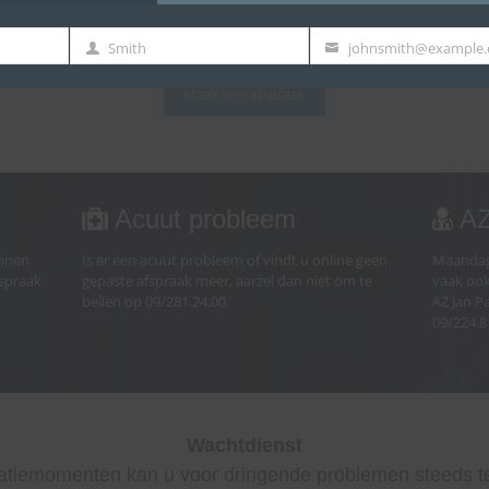
Smith
johnsmith@example
Last
Your
Name
email
Maak een afspraak
Acuut probleem
AZ
unnen
Is er een acuut probleem of vindt u online geen
Maandag
fspraak
gepaste afspraak meer, aarzel dan niet om te
vaak ook
bellen op 09/281.24.00.
AZ Jan Pa
09/224.8
Wachtdienst
atiemomenten kan u voor dringende problemen steeds ter