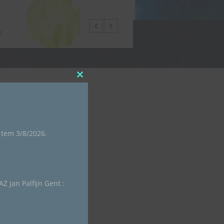
Close
this
module
n
6 tem 3/8/2026.
trie
Z Jan Palfijn Gent :