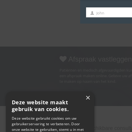
John
First
Name
Afspraak vastleggen
Patiënten en medisch afgevaardigden k
een afspraak maken online. Gelieve uw a
te maken op naam van het kind.
×
Deze website maakt
gebruik van cookies.
Deze website gebruikt cookies om uw
gebruikerservaring te verbeteren. Door
Buiten de beschikbare consult
onze website te gebruiken, stemt u in met