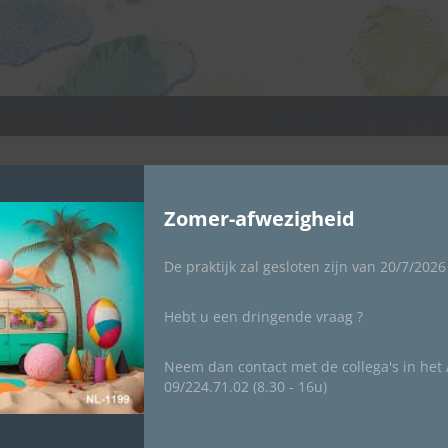
Kinderarts Nele Baeck
Zomer-afwezigheid
bijkomende
specialisatie
maag-darmziekte
De praktijk zal gesloten zijn van 20/7/202
U kan via deze website online uw afspraak boeken.
Hebt u een dringende vraag ?
er een acuut probleem, aarzel dan niet om te bellen naar verpleging poli pedia
AZ Jan Palfijn 09/224.71.02
Neem dan contact met de collega's in het A
09/224.71.02 (8.30 - 16u)
om een afspraak te maken klik hier verder: